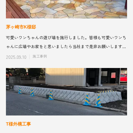
茅ヶ崎市K様邸
可愛いワンちゃんの遊び場を施行しました。皆様も可愛いワンち
ゃんに広場やお家をと思いましたら当社まで是非お願いします！
一緒にワンちゃん
2025.09.10
施工事例
T様外構工事