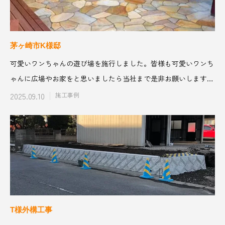
茅ヶ崎市K様邸
可愛いワンちゃんの遊び場を施行しました。皆様も可愛いワンち
ゃんに広場やお家をと思いましたら当社まで是非お願いします！
一緒にワンちゃん
2025.09.10
施工事例
T様外構工事